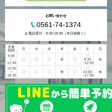
お問い合わせ
0561-74-1374
お電話受付：9:30-19:00（木日祝除く）
営業
月
火
水
木
金
土
日
時間
9:00
〇
~
〇
〇
〇
休
〇
9:30
休
12:30
~12:00
15:00
〇
~
〇
〇
〇
休
〇
14:00
休
18:30
~17:00