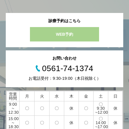
診療予約はこちら
WEB予約
お問い合わせ
0561-74-1374
お電話受付：9:30-19:00（木日祝除く）
営業
月
火
水
木
金
土
日
時間
9:00
〇
~
〇
〇
〇
休
〇
9:30
休
12:30
~12:00
15:00
〇
~
〇
〇
〇
休
〇
14:00
休
18:30
~17:00